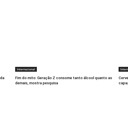
Internacional
Inter
ada
Fim do mito: Geração Z consome tanto álcool quanto as
Cerve
demais, mostra pesquisa
capaz