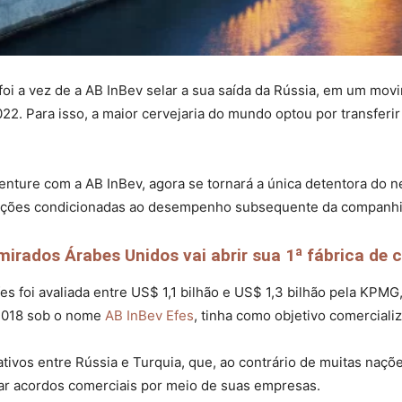
foi a vez de a AB InBev selar a sua saída da Rússia, em um mo
22. Para isso, a maior cervejaria do mundo optou por transferir
-venture com a AB InBev, agora se tornará a única detentora do 
sações condicionadas ao desempenho subsequente da companhi
rados Árabes Unidos vai abrir sua 1ª fábrica de c
es foi avaliada entre US$ 1,1 bilhão e US$ 1,3 bilhão pela KPMG
 2018 sob o nome
AB InBev Efes
, tinha como objetivo comercializ
ativos entre Rússia e Turquia, que, ao contrário de muitas naçõe
zar acordos comerciais por meio de suas empresas.