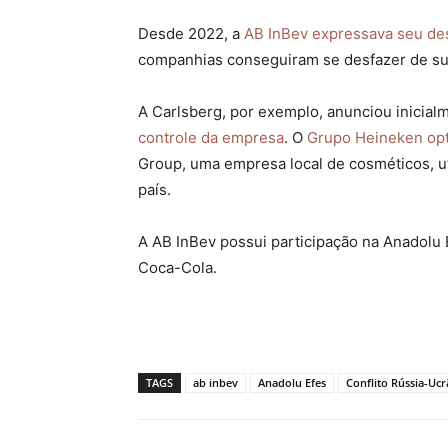
Desde 2022, a
AB InBev expressava seu des
companhias conseguiram se desfazer de sua
A Carlsberg, por exemplo, anunciou inicial
controle da empresa
. O
Grupo Heineken opt
Group, uma empresa local de cosméticos, u
país.
A AB InBev possui participação na Anadolu 
Coca-Cola.
TAGS
ab inbev
Anadolu Efes
Conflito Rússia-Ucr