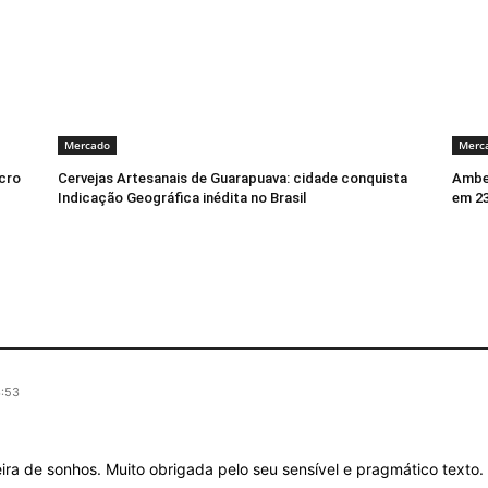
Mercado
Merc
ucro
Cervejas Artesanais de Guarapuava: cidade conquista
Ambev
Indicação Geográfica inédita no Brasil
em 23
3:53
ira de sonhos. Muito obrigada pelo seu sensível e pragmático text