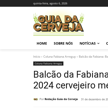
quinta-feira, agosto 6, 2026
HOME
SOBRE NÓS
NOTÍCIAS
Início
Coluna Fabiana Arreguy
Balcão da Fabiana: Ba
Coluna Fabiana Arreguy
Balcão da Fabiana
2024 cervejeiro m
Por
Redação Guia da Cerveja
31 de dezembro de 2