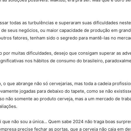
essar todas as turbulências e superaram suas dificuldades nes
 de seus negócios, ou maior capacidade de produção em grande
 outros fatores, tenham sido o segredo para mantê-las no merca
o por muitas dificuldades, desejo que consigam superar as adv
ificativas nos hábitos de consumo do brasileiro, paradoxalme
 o que abrange não só cervejarias, mas toda a cadeia profissio
novamente jogadas para debaixo do tapete, como se não existiss
so não somente ao produto cerveja, mas a um mercado de traba
aliações.
 que não sou a única… Quem sabe 2024 não traga boas surpres
resa precise fechar as portas, que a cerveja não caia em de