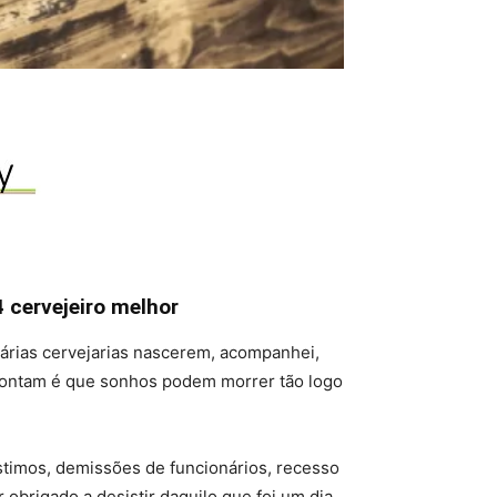
 cervejeiro melhor
 várias cervejarias nascerem, acompanhei,
contam é que sonhos podem morrer tão logo
timos, demissões de funcionários, recesso
obrigado a desistir daquilo que foi um dia