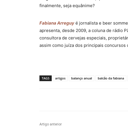
finalmente, seja equânime?
Fabiana Arreguy
é jornalista e beer somme
apresenta, desde 2009, a coluna de rádio P
consultora de cervejas especiais, proprietá
assim como juíza dos principais concursos c
TAGS
artigos
balanço anual
balcão da fabiana
Compartilhado
Artigo anterior