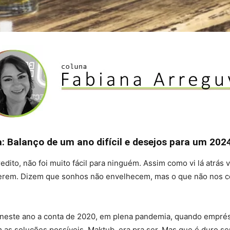
: Balanço de um ano difícil e desejos para um 2024
dito, não foi muito fácil para ninguém. Assim como vi lá atrás
rerem. Dizem que sonhos não envelhecem, mas o que não nos 
 neste ano a conta de 2020, em plena pandemia, quando emprés
as soluções possíveis. Maktub, era pra ser. Mas que é duro ser 