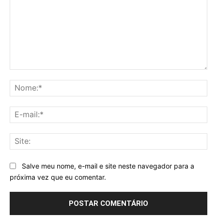
Comentário:
No
E-
mai
Sit
Salve meu nome, e-mail e site neste navegador para a
próxima vez que eu comentar.