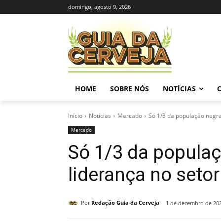
domingo, agosto 9, 2026
HOME
SOBRE NÓS
NOTÍCIAS
Início
Notícias
Mercado
Só 1/3 da população negra
Mercado
Só 1/3 da populaç
liderança no setor
Por
Redação Guia da Cerveja
1 de dezembro de 20