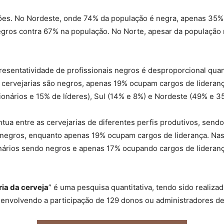
iões. No Nordeste, onde 74% da população é negra, apenas 35%
negros contra 67% na população. No Norte, apesar da populaçã
resentatividade de profissionais negros é desproporcional qu
 cervejarias são negros, apenas 19% ocupam cargos de lidera
onários e 15% de líderes), Sul (14% e 8%) e Nordeste (49% e 3
ntua entre as cervejarias de diferentes perfis produtivos, sen
 negros, enquanto apenas 19% ocupam cargos de liderança. Nas 
nários sendo negros e apenas 17% ocupando cargos de lideranç
ria da cerveja
” é uma pesquisa quantitativa, tendo sido realiza
nvolvendo a participação de 129 donos ou administradores de c