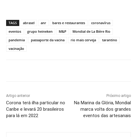
TAGS
abrasel
anr
bares e restaurantes
coronavírus
eventos
grupo heineken
M&P
Mondial de La Bière Rio
pandemia
passaporte da vacina
rio mais cerveja
tarantino
vacinação
Artigo anterior
Próximo artigo
Corona terá ilha particular no
Na Marina da Glória, Mondial
Caribe e levará 20 brasileiros
marca volta dos grandes
para lá em 2022
eventos das artesanais