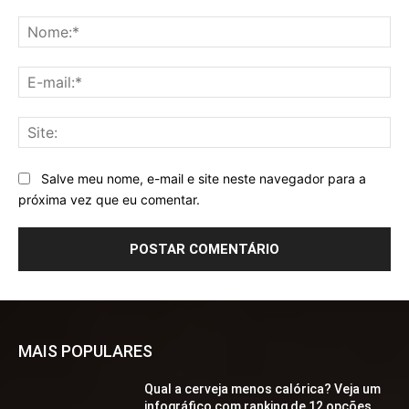
Comentário:
No
E-
mai
Sit
Salve meu nome, e-mail e site neste navegador para a
próxima vez que eu comentar.
MAIS POPULARES
Qual a cerveja menos calórica? Veja um
infográfico com ranking de 12 opções