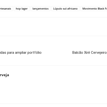
rtesanais
hop lager
lançamentos
Lúpulo sul-africano
Movimento Black F
as para ampliar portfólio
Balcão Xirê Cervejeir
rveja