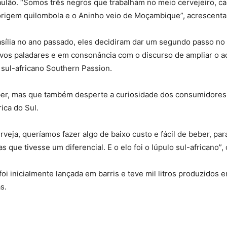
Paulão. “Somos três negros que trabalham no meio cervejeiro, c
m origem quilombola e o Aninho veio de Moçambique”, acrescenta
asília no ano passado, eles decidiram dar um segundo passo no
novos paladares e em consonância com o discurso de ampliar o a
sul-africano Southern Passion.
beber, mas que também desperte a curiosidade dos consumidores
ica do Sul.
rveja, queríamos fazer algo de baixo custo e fácil de beber, par
s que tivesse um diferencial. E o elo foi o lúpulo sul-africano”
foi inicialmente lançada em barris e teve mil litros produzidos 
s.