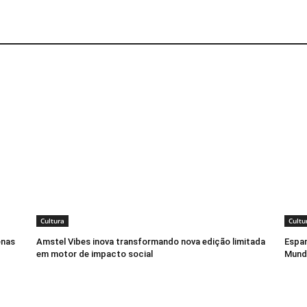
Cultura
Cultu
enas
Amstel Vibes inova transformando nova edição limitada
Espan
em motor de impacto social
Mund