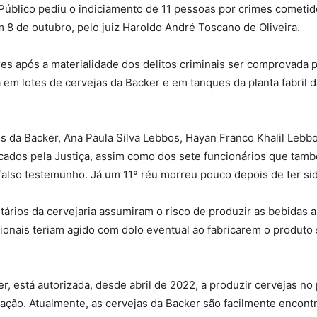
úblico pediu o indiciamento de 11 pessoas por crimes cometidos
em 8 de outubro, pelo juiz Haroldo André Toscano de Oliveira.
 após a materialidade dos delitos criminais ser comprovada por
ca em lotes de cervejas da Backer e em tanques da planta fabril
os da Backer, Ana Paula Silva Lebbos, Hayan Franco Khalil Lebb
ados pela Justiça, assim como dos sete funcionários que tamb
also testemunho. Já um 11º réu morreu pouco depois de ter si
etários da cervejaria assumiram o risco de produzir as bebidas 
sionais teriam agido com dolo eventual ao fabricarem o produto
r, está autorizada, desde abril de 2022, a produzir cervejas no
ação. Atualmente, as cervejas da Backer são facilmente encontr