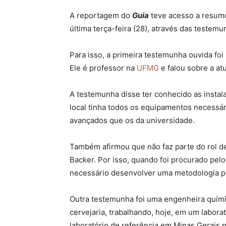
A reportagem do
Guia
teve acesso a resumo
última terça-feira (28), através das testem
Para isso, a primeira testemunha ouvida f
Ele é professor na
UFMG
e falou sobre a at
A testemunha disse ter conhecido as instala
local tinha todos os equipamentos necessári
avançados que os da universidade.
Também afirmou que não faz parte do rol de
Backer. Por isso, quando foi procurado pelo 
necessário desenvolver uma metodologia para
Outra testemunha foi uma engenheira quími
cervejaria, trabalhando, hoje, em um labora
laboratório de referência em Minas Gerais 