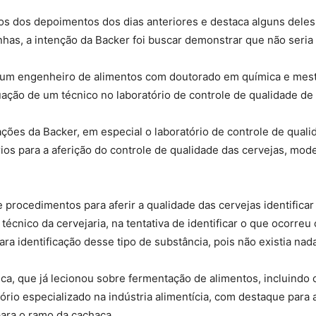
s dos depoimentos dos dias anteriores e destaca alguns deles,
unhas, a intenção da Backer foi buscar demonstrar que não seria 
oi um engenheiro de alimentos com doutorado em química e mest
uação de um técnico no laboratório de controle de qualidade de 
ções da Backer, em especial o laboratório de controle de quali
os para a aferição do controle de qualidade das cervejas, mode
 procedimentos para aferir a qualidade das cervejas identifica
técnico da cervejaria, na tentativa de identificar o que ocorreu
 identificação desse tipo de substância, pois não existia nada 
ca, que já lecionou sobre fermentação de alimentos, incluind
tório especializado na indústria alimentícia, com destaque para 
para o ramo da cachaça.