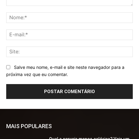
Comentário:
No
E-
mai
Sit
Salve meu nome, e-mail e site neste navegador para a
próxima vez que eu comentar.
MAIS POPULARES
Qual a cerveja menos calórica? Veja um