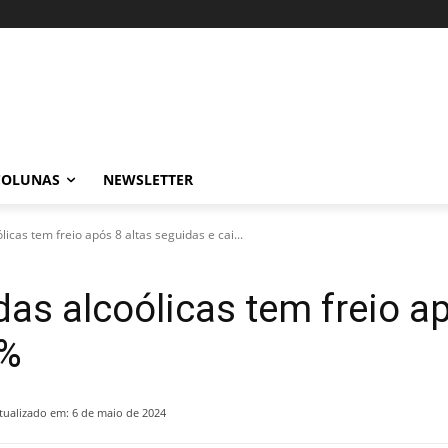
COLUNAS
NEWSLETTER
icas tem freio após 8 altas seguidas e cai...
as alcoólicas tem freio ap
5%
tualizado em:
6 de maio de 2024