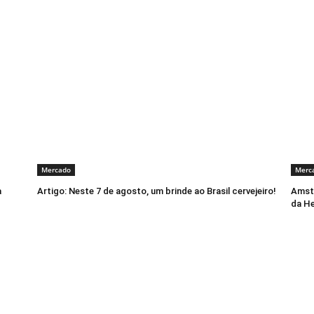
Mercado
Merc
a
Artigo: Neste 7 de agosto, um brinde ao Brasil cervejeiro!
Amste
da He