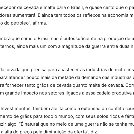
ornecedor de cevada e malte para o Brasil, é quase certo que o 
edores aumentará. E ainda tem todos os reflexos na economia 
 do petróleo”, afirma.
bra que como o Brasil não é autossuficiente na produção de ma
xternos, ainda mais um com a magnitude da guerra entre duas 
 cevada que precisa para abastecer as indústrias de malte inst
 para atender pouco mais da metade da demanda das indústrias d
a fornecer tanto grãos de cevada quanto malte de cevada. Co
 grande impacto nos setores ligados a essa cadeia produtiva a
l Investimentos, também alerta como a extensão do conflito cau
cimento de grãos para todo o mundo, com seus solos ricos e fé
zir algo. “É natural que no meio de uma guerra não se tenha mu
a alta do preço pela diminuição da oferta”, diz.