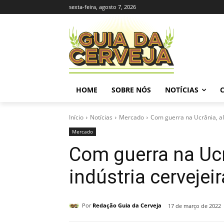
sexta-feira, agosto 7, 2026
HOME
SOBRE NÓS
NOTÍCIAS
Início
Notícias
Mercado
Com guerra na Ucrânia, al
Mercado
Com guerra na Ucr
indústria cervejeir
Por
Redação Guia da Cerveja
17 de março de 2022