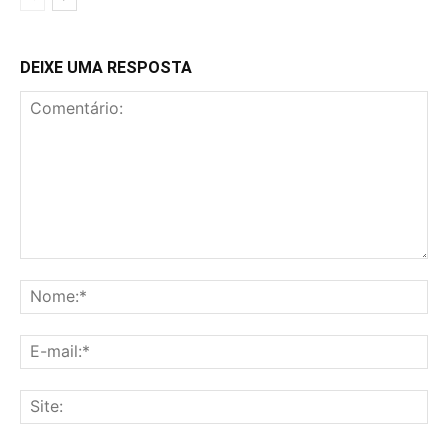
DEIXE UMA RESPOSTA
Comentário:
No
E-
mai
Sit