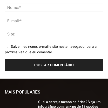
Comentário:
No
E-
mai
Sit
Salve meu nome, e-mail e site neste navegador para a
próxima vez que eu comentar.
MAIS POPULARES
Qual a cerveja menos calórica? Veja um
infográfico com ranking de 12 opções