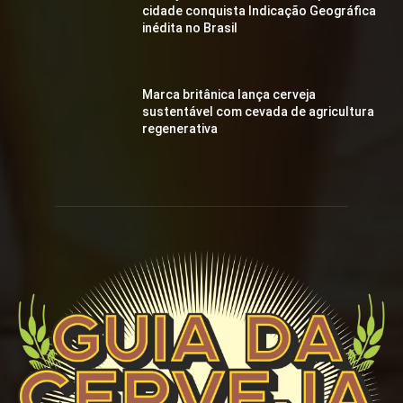
cidade conquista Indicação Geográfica
inédita no Brasil
Marca britânica lança cerveja
sustentável com cevada de agricultura
regenerativa