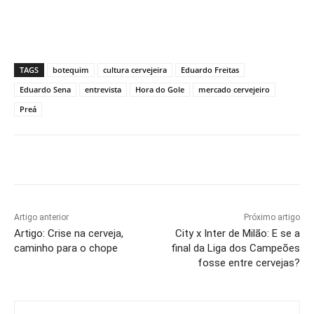
TAGS
botequim
cultura cervejeira
Eduardo Freitas
Eduardo Sena
entrevista
Hora do Gole
mercado cervejeiro
Preá
Artigo anterior
Próximo artigo
Artigo: Crise na cerveja,
City x Inter de Milão: E se a
caminho para o chope
final da Liga dos Campeões
fosse entre cervejas?