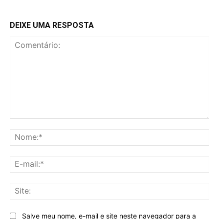
DEIXE UMA RESPOSTA
Comentário:
No
E-
mai
Sit
Salve meu nome, e-mail e site neste navegador para a