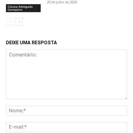
26 de julho de 2026
Coluna Advogado
Cervejeiro
DEIXE UMA RESPOSTA
Comentário:
No
E-
mai