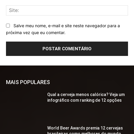
Sit
Salve meu nome, e-mail e site neste navegador para a
próxima vez que eu comentar.
MAIS POPULARES
Qual a cerveja menos calórica? Veja um
infográfico com ranking de 12 opções
World Beer Awards premia 12 cervejas
brasileiras como melhores do mundo