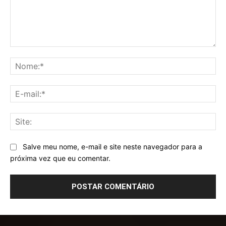
Comentário:
No
E-
mai
Sit
Salve meu nome, e-mail e site neste navegador para a
próxima vez que eu comentar.