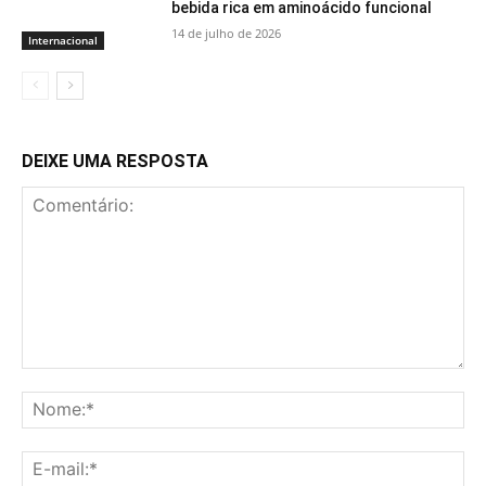
bebida rica em aminoácido funcional
14 de julho de 2026
Internacional
DEIXE UMA RESPOSTA
Comentário:
No
E-
mai