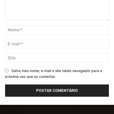
Comentário:
No
E-
mai
Sit
Salve meu nome, e-mail e site neste navegador para a
próxima vez que eu comentar.