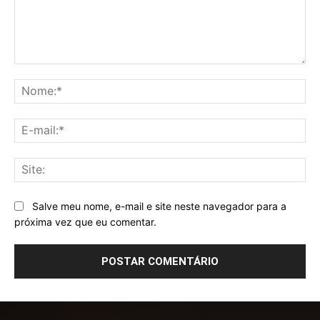
Comentário:
No
E-
mai
Sit
Salve meu nome, e-mail e site neste navegador para a
próxima vez que eu comentar.