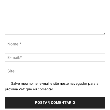
Comentário:
No
E-
mai
Sit
Salve meu nome, e-mail e site neste navegador para a
próxima vez que eu comentar.