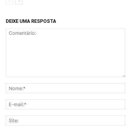
DEIXE UMA RESPOSTA
Comentário:
No
E-
mai
Sit