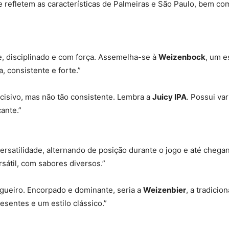
e refletem as características de Palmeiras e São Paulo, bem co
, disciplinado e com força. Assemelha-se à
Weizenbock
, um e
, consistente e forte.”
ncisivo, mas não tão consistente. Lembra a
Juicy IPA
. Possui va
ante.”
rsatilidade, alternando de posição durante o jogo e até chega
ersátil, com sabores diversos.”
agueiro. Encorpado e dominante, seria a
Weizenbier
, a tradicio
sentes e um estilo clássico.”