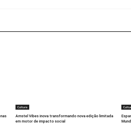
Cultura
Cultu
enas
Amstel Vibes inova transformando nova edição limitada
Espan
em motor de impacto social
Mund