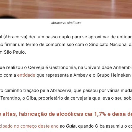
abracerva sindicerv
al (Abracerva) deu um passo duplo para se aproximar de entidad
 firmar um termo de compromisso com o Sindicato Nacional da 
m São Paulo.
 realizou o Cerveja é Gastronomia, na Universidade Anhembi 
ão com a
entidade
que representa a Ambev e o Grupo Heineken n
o caminho traçado pela Abracerva, que passou por várias mud
Tarantino, o Giba, proprietário da cervejaria que leva o seu s
ltas, fabricação de alcoólicas cai 1,7% e deixa de
ecipado no começo deste ano
ao
Guia
, quando Giba assumiu o c