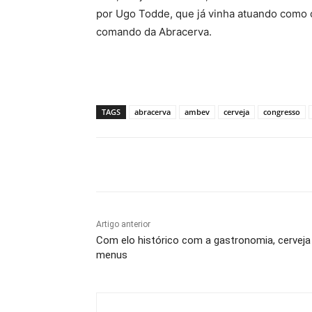
por Ugo Todde, que já vinha atuando como 
comando da Abracerva.
TAGS
abracerva
ambev
cerveja
congresso
Compartilhado
Artigo anterior
Com elo histórico com a gastronomia, cervej
menus