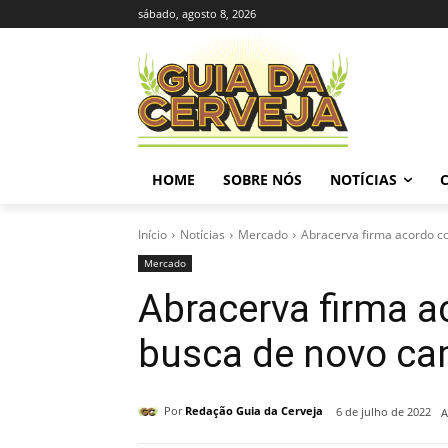
sábado, agosto 8, 2026
HOME
SOBRE NÓS
NOTÍCIAS
Início
Notícias
Mercado
Abracerva firma acordo co
Mercado
Abracerva firma a
busca de novo c
Por
Redação Guia da Cerveja
6 de julho de 2022
A