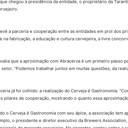
que chegou à presidência da entidade, o proprietário da Tarant
rvejeiro.
evê a parceria e cooperação entre as entidades em prol dos pri
na fabricação, a educação e cultura cervejeira, a livre concor
valia que a aproximação com Abracerva é um primeiro passo pa
etor. “Podemos trabalhar juntos em muitas questões, da real
ceria já foi colhido: a realização do Cerveja é Gastronomia. “C
is pilares de cooperação, mostrando o quanto essa aproximação p
ndo o Cerveja é Gastronomia com seu ápice, a associação tem 
emplo, o presidente e diretor executivo da Brewers Association
ssionais do mercado cervejeiro. No encontro, contou sobre a su