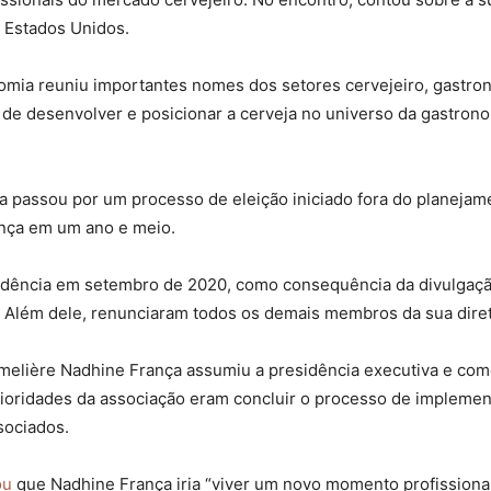
 Estados Unidos.
mia reuniu importantes nomes dos setores cervejeiro, gastronô
de desenvolver e posicionar a cerveja no universo da gastronom
passou por um processo de eleição iniciado fora do planejamen
ança em um ano e meio.
idência em setembro de 2020, como consequência da divulgaç
 Além dele, renunciaram todos os demais membros da sua diret
elière Nadhine França assumiu a presidência executiva e começo
ioridades da associação eram concluir o processo de implemen
sociados.
ou
que Nadhine França iria “viver um novo momento profissional