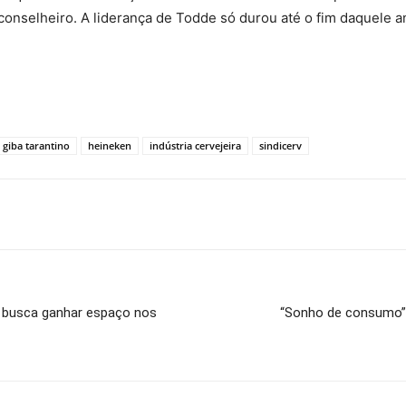
conselheiro. A liderança de Todde só durou até o fim daquele 
giba tarantino
heineken
indústria cervejeira
sindicerv
a busca ganhar espaço nos
“Sonho de consumo”,