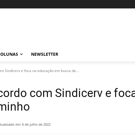
COLUNAS
NEWSLETTER
m Sindicerv e foca na educação em busca de...
cordo com Sindicerv e fo
aminho
tualizado em:
6 de julho de 2022