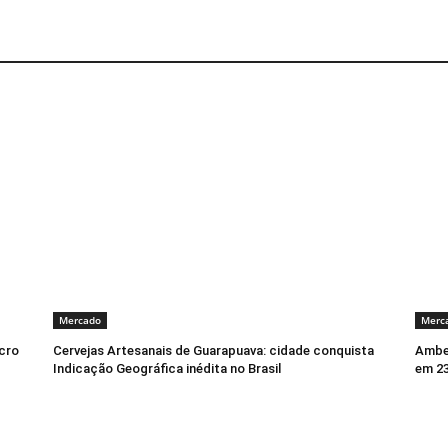
Mercado
Merc
ucro
Cervejas Artesanais de Guarapuava: cidade conquista
Ambev
Indicação Geográfica inédita no Brasil
em 23