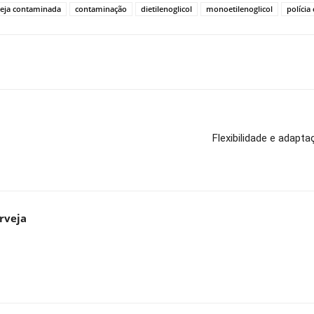
veja contaminada
contaminação
dietilenoglicol
monoetilenoglicol
polícia 
Flexibilidade e adapt
rveja