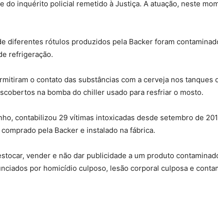
arte do inquérito policial remetido à Justiça. A atuação, neste 
e diferentes rótulos produzidos pela Backer foram contaminados
de refrigeração.
mitiram o contato das substâncias com a cerveja nos tanques
scobertos na bomba do chiller usado para resfriar o mosto.
unho, contabilizou 29 vítimas intoxicadas desde setembro de 2
comprado pela Backer e instalado na fábrica.
stocar, vender e não dar publicidade a um produto contaminado
ciados por homicídio culposo, lesão corporal culposa e contam