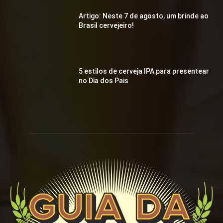
Artigo: Neste 7 de agosto, um brinde ao
Brasil cervejeiro!
5 estilos de cerveja IPA para presentear
no Dia dos Pais