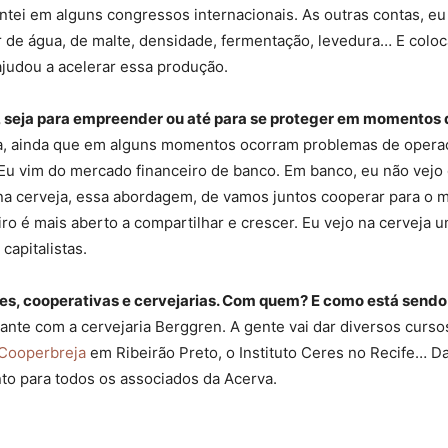
ntei em alguns congressos internacionais. As outras contas, e
 de água, de malte, densidade, fermentação, levedura… E coloca
ajudou a acelerar essa produção.
, seja para empreender ou até para se proteger em momentos 
ica, ainda que em alguns momentos ocorram problemas de operac
. Eu vim do mercado financeiro de banco. Em banco, eu não vej
na cerveja, essa abordagem, de vamos juntos cooperar para o m
iro é mais aberto a compartilhar e crescer. Eu vejo na cerveja 
apitalistas.
es, cooperativas e cervejarias. Com quem? E como está sendo
nte com a cervejaria Berggren. A gente vai dar diversos cursos 
Cooperbreja
em Ribeirão Preto, o Instituto Ceres no Recife… 
to para todos os associados da Acerva.