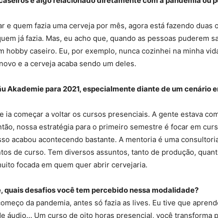
caseiros é algo relacionado diretamente com a pandemia ou p
 e quem fazia uma cerveja por mês, agora está fazendo duas ou
em já fazia. Mas, eu acho que, quando as pessoas puderem sai
hobby caseiro. Eu, por exemplo, nunca cozinhei na minha vida 
novo e a cerveja acaba sendo um deles.
räu Akademie para 2021, especialmente diante de um cenário 
 ia começar a voltar os cursos presenciais. A gente estava co
 Então, nossa estratégia para o primeiro semestre é focar em c
 Isso acabou acontecendo bastante. A mentoria é uma consultori
tos de curso. Tem diversos assuntos, tanto de produção, quanto
uito focada em quem quer abrir cervejaria.
e, quais desafios você tem percebido nessa modalidade?
meço da pandemia, antes só fazia as lives. Eu tive que aprende
e áudio… Um curso de oito horas presencial, você transforma pa