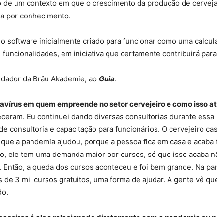
o de um contexto em que o crescimento da produção de cervej
a por conhecimento.
do software inicialmente criado para funcionar como uma calcul
funcionalidades, em iniciativa que certamente contribuirá para 
undador da Bräu Akademie, ao
Guia
:
navírus em quem empreende no setor cervejeiro e como isso a
ceram. Eu continuei dando diversas consultorias durante essa 
o de consultoria e capacitação para funcionários. O cervejeiro 
 que a pandemia ajudou, porque a pessoa fica em casa e acaba 
 ele tem uma demanda maior por cursos, só que isso acaba não
s. Então, a queda dos cursos aconteceu e foi bem grande. Na pa
 de 3 mil cursos gratuitos, uma forma de ajudar. A gente vê qu
do.