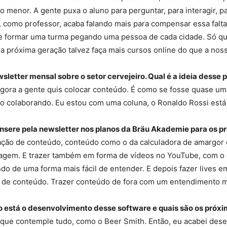
o menor. A gente puxa o aluno para perguntar, para interagir, pa
, como professor, acaba falando mais para compensar essa falta
e formar uma turma pegando uma pessoa de cada cidade. Só q
 próxima geração talvez faça mais cursos online do que a noss
etter mensal sobre o setor cervejeiro. Qual é a ideia desse 
ora a gente quis colocar conteúdo. É como se fosse quase uma 
o colaborando. Eu estou com uma coluna, o Ronaldo Rossi está
nsere pela newsletter nos planos da Bräu Akademie para os 
riação de conteúdo, conteúdo como o da calculadora de amargor
agem. E trazer também em forma de vídeos no YouTube, com o c
ndo de uma forma mais fácil de entender. E depois fazer lives e
o de conteúdo. Trazer conteúdo de fora com um entendimento ma
o está o desenvolvimento desse software e quais são os próx
 que contemple tudo, como o Beer Smith. Então, eu acabei des