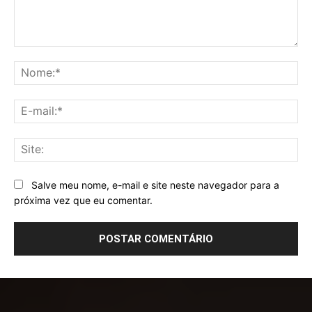
Comentário:
No
E-
mai
Sit
Salve meu nome, e-mail e site neste navegador para a
próxima vez que eu comentar.