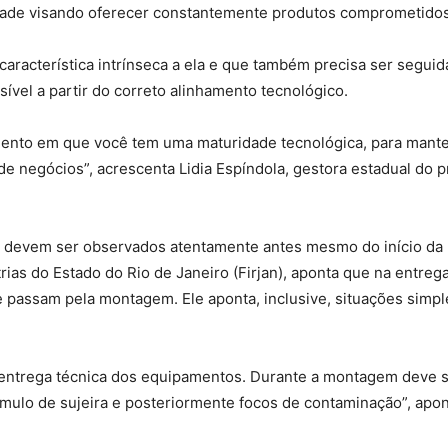
dade visando oferecer constantemente produtos comprometidos 
característica intrínseca a ela e que também precisa ser segui
ível a partir do correto alinhamento tecnológico.
mento em que você tem uma maturidade tecnológica, para mante
e negócios”, acrescenta Lidia Espíndola, gestora estadual do p
ro devem ser observados atentamente antes mesmo do início da 
rias do Estado do Rio de Janeiro (Firjan), aponta que na entreg
 passam pela montagem. Ele aponta, inclusive, situações simp
 entrega técnica dos equipamentos. Durante a montagem deve s
úmulo de sujeira e posteriormente focos de contaminação”, apon