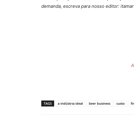
demanda, escreva para nosso editor: itama
A
TAGS
a indústria ideal
beer business
custo
fi
Compartilhado