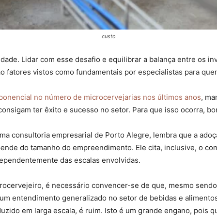
custo
idade. Lidar com esse desafio e equilibrar a balança entre os 
ão fatores vistos como fundamentais por especialistas para qu
ponencial no número de microcervejarias nos últimos anos
, ma
nsigam ter êxito e sucesso no setor. Para que isso ocorra, b
a consultoria empresarial de Porto Alegre, lembra que a adoçã
pende do tamanho do empreendimento. Ele cita, inclusive, o co
ependentemente das escalas envolvidas.
rocervejeiro, é necessário convencer-se de que, mesmo sendo p
 um entendimento generalizado no setor de bebidas e alimentos 
roduzido em larga escala, é ruim. Isto é um grande engano, pois