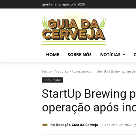
quinta-feira, agosto 6, 2026
HOME
SOBRE NÓS
NOTÍCIAS
Início
Notícias
Consumidor
StartUp Brewing perde
Consumidor
StartUp Brewing 
operação após in
Por
Redação Guia da Cerveja
13 de abril de 2022