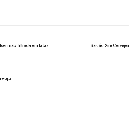
lsen não filtrada em latas
Balcão Xirê Cerveje
rveja