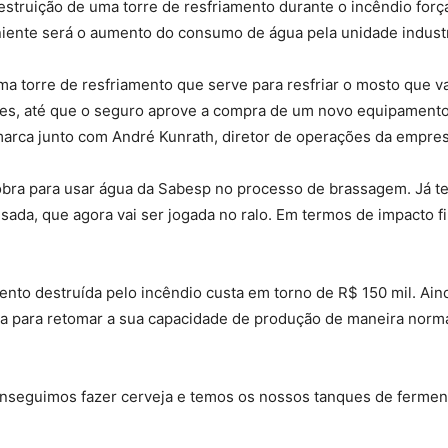
struição de uma torre de resfriamento durante o incêndio força
niente será o aumento do consumo de água pela unidade industr
a torre de resfriamento que serve para resfriar o mosto que va
, até que o seguro aprove a compra de um novo equipamento”, 
marca junto com André Kunrath, diretor de operações da empres
ra para usar água da Sabesp no processo de brassagem. Já te
ada, que agora vai ser jogada no ralo. Em termos de impacto fin
ento destruída pelo incêndio custa em torno de R$ 150 mil. Ain
na para retomar a sua capacidade de produção de maneira nor
onseguimos fazer cerveja e temos os nossos tanques de fermen