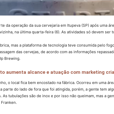
te da operação da sua cervejaria em Itupeva (SP) após uma área
vizinha, na última quarta-feira (6). As atividades só devem se
brica, mas a plataforma de tecnologia teve consumida pelo fog
rassagem das cervejas, de acordo com as informações repassa
Up Brewing.
o aumenta alcance e atuação com marketing criat
ho, o local fica bem encostado na fábrica. Ocorreu em uma área
Na parte do lado de fora que foi atingida, porém, a gente tem 
s. As tubulações são de inox e por isso não queimam, mas a gen
a Franken.