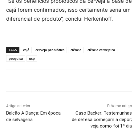
“Se os benefícios probióticos da cerveja à base de
cajá forem confirmados, isso certamente seria um
diferencial de produto”, conclui Herkenhoff.
TAGS
cajá
cerveja probiótica
ciência
ciência cervejeira
pesquisa
usp
Artigo anterior
Próximo artigo
Balcão A Dança: Em época
Caso Backer: Testemunhas
de selvageria
de defesa começam a depor;
veja como foi 1º dia